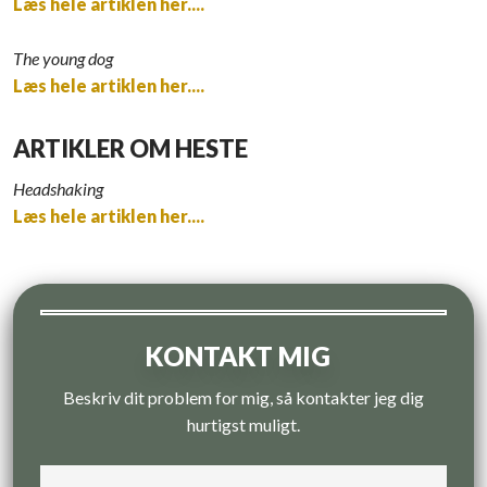
Læs hele artiklen her....
The young dog
Læs hele artiklen her....
ARTIKLER OM HESTE
Headshaking
Læs hele artiklen her....
KONTAKT MIG
Beskriv dit problem for mig, så kontakter jeg dig
hurtigst muligt.