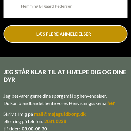
Flemming Bligaard Pedersen
LÆS FLERE ANMELDELSER
JEG STÅR KLAR TIL AT HJÆLPE DIG OG DINE
DYR
Jeg besvarer gerne dine spørgsmål og henvendelser.
Du kan blandt andet hente vores ​Henvisningsskema
her
Skriv til mig på
mail@majaguldborg.dk
eller r​
ing på telefon:
​
2031 0238
tlf tider:
08.00-08.30