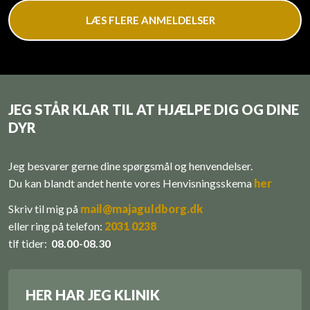
LÆS FLERE ANMELDELSER
JEG STÅR KLAR TIL AT HJÆLPE DIG OG DINE
DYR
Jeg besvarer gerne dine spørgsmål og henvendelser.
Du kan blandt andet hente vores ​Henvisningsskema
her
Skriv til mig på
mail@majaguldborg.dk
eller r​
ing på telefon:
​
2031 0238
tlf tider:
08.00-08.30
HER HAR JEG KLINIK