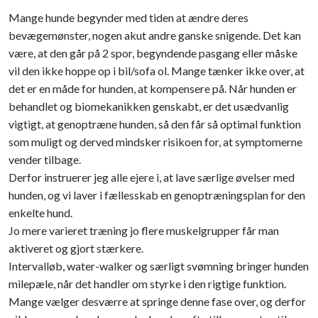
Mange hunde begynder med tiden at ændre deres
bevægemønster, nogen akut andre ganske snigende. Det kan
være, at den går på 2 spor, begyndende pasgang eller måske
vil den ikke hoppe op i bil/sofa ol. Mange tænker ikke over, at
det er en måde for hunden, at kompensere på. Når hunden er
behandlet og biomekanikken genskabt, er det usædvanlig
vigtigt, at genoptræne hunden, så den får så optimal funktion
som muligt og derved mindsker risikoen for, at symptomerne
vender tilbage.
Derfor instruerer jeg alle ejere i, at lave særlige øvelser med
hunden, og vi laver i fællesskab en genoptræningsplan for den
enkelte hund.
Jo mere varieret træning jo flere muskelgrupper får man
aktiveret og gjort stærkere.
Intervalløb, water-walker og særligt svømning bringer hunden
milepæle, når det handler om styrke i den rigtige funktion.
Mange vælger desværre at springe denne fase over, og derfor