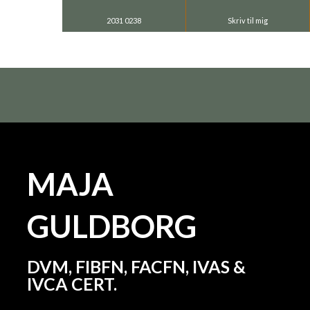
2031 0238
Skriv til mig
MAJA
GULDBORG
DVM, FIBFN, FACFN, IVAS &
IVCA CERT.