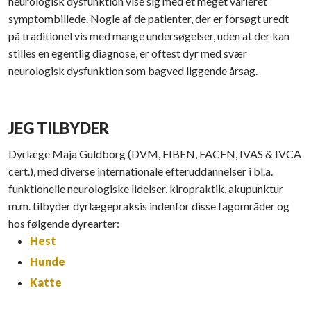
neurologisk dysfunktion vise sig med et meget varieret
symptombillede. Nogle af de patienter, der er forsøgt uredt
på traditionel vis med mange undersøgelser, uden at der kan
stilles en egentlig diagnose, er oftest dyr med svær
neurologisk dysfunktion som bagved liggende årsag.
JEG TILBYDER
Dyrlæge Maja Guldborg (DVM, FIBFN, FACFN, IVAS & IVCA
cert.), med diverse internationale efteruddannelser i bl.a.
funktionelle neurologiske lidelser, kiropraktik, akupunktur
m.m. tilbyder dyrlægepraksis indenfor disse fagområder og
hos følgende dyrearter:
Hest
Hunde
Katte