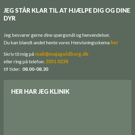
JEG STÅR KLAR TIL AT HJÆLPE DIG OG DINE
DYR
Jeg besvarer gerne dine spørgsmål og henvendelser.
Du kan blandt andet hente vores ​Henvisningsskema
her
Skriv til mig på
mail@majaguldborg.dk
eller r​
ing på telefon:
​
2031 0238
tlf tider:
08.00-08.30
HER HAR JEG KLINIK