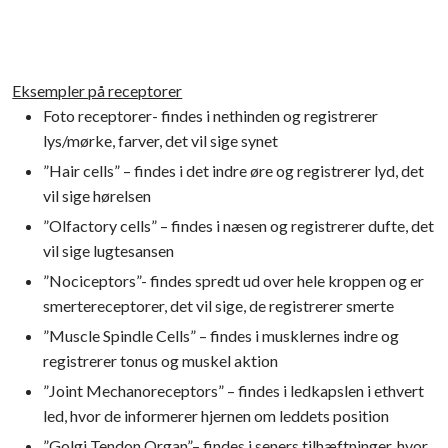
Eksempler på receptorer
​Foto receptorer- findes i nethinden og registrerer
lys/mørke, farver, det vil sige synet
​”Hair cells” – findes i det indre øre og registrerer lyd, det
vil sige hørelsen
​”Olfactory cells” – findes i næsen og registrerer dufte, det
vil sige lugtesansen
​”Nociceptors”- findes spredt ud over hele kroppen og er
smertereceptorer, det vil sige, de registrerer smerte
​”Muscle Spindle Cells” – findes i musklernes indre og
registrerer tonus og muskel aktion
​”Joint Mechanoreceptors” – findes i ledkapslen i ethvert
led, hvor de informerer hjernen om leddets position
​”Golgi Tendon Organ”– findes i seners tilhæftninger, hvor