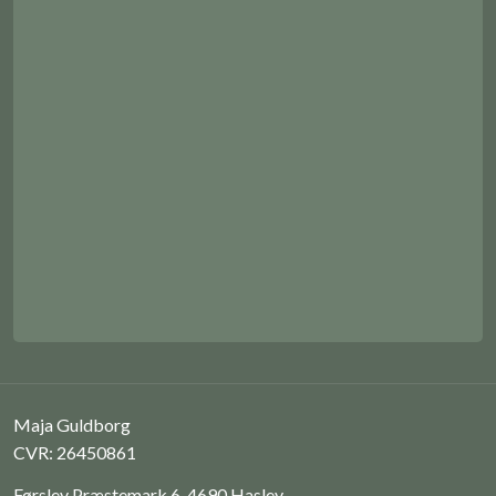
Maja Guldborg
CVR: 26450861
Førslev Præstemark 6, 4690 Haslev