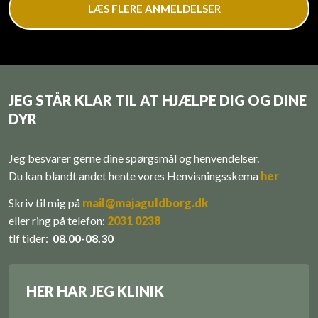
LÆS FLERE ANMELDELSER
JEG STÅR KLAR TIL AT HJÆLPE DIG OG DINE
DYR
Jeg besvarer gerne dine spørgsmål og henvendelser.
Du kan blandt andet hente vores ​Henvisningsskema
her
Skriv til mig på
mail@majaguldborg.dk
eller r​
ing på telefon:
​
2031 0238
tlf tider:
08.00-08.30
HER HAR JEG KLINIK