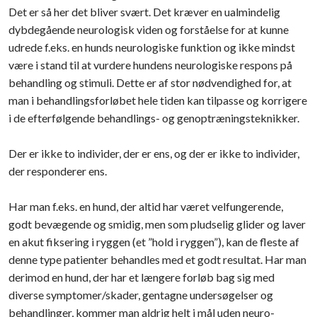
Det er så her det bliver svært. Det kræver en ualmindelig
dybdegående neurologisk viden og forståelse for at kunne
udrede f.eks. en hunds neurologiske funktion og ikke mindst
være i stand til at vurdere hundens neurologiske respons på
behandling og stimuli. Dette er af stor nødvendighed for, at
man i behandlingsforløbet hele tiden kan tilpasse og korrigere
i de efterfølgende behandlings- og genoptræningsteknikker.
Der er ikke to individer, der er ens, og der er ikke to individer,
der responderer ens.
Har man f.eks. en hund, der altid har været velfungerende,
godt bevægende og smidig, men som pludselig glider og laver
en akut fiksering i ryggen (et ”hold i ryggen”), kan de fleste af
denne type patienter behandles med et godt resultat. Har man
derimod en hund, der har et længere forløb bag sig med
diverse symptomer/skader, gentagne undersøgelser og
behandlinger, kommer man aldrig helt i mål uden neuro-