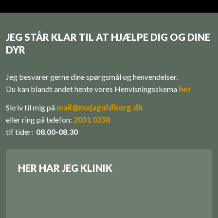
JEG STÅR KLAR TIL AT HJÆLPE DIG OG DINE
DYR
Jeg besvarer gerne dine spørgsmål og henvendelser.
Du kan blandt andet hente vores ​Henvisningsskema
her
Skriv til mig på
mail@majaguldborg.dk
eller r​
ing på telefon:
​
2031 0238
tlf tider:
08.00-08.30
HER HAR JEG KLINIK