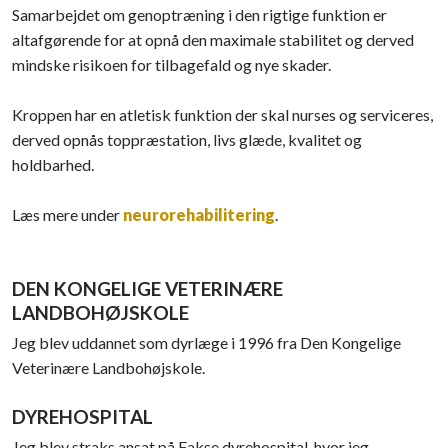
Samarbejdet om genoptræning i den rigtige funktion er
altafgørende for at opnå den maximale stabilitet og derved
mindske risikoen for tilbagefald og nye skader.
Kroppen har en atletisk funktion der skal nurses og serviceres,
derved opnås toppræstation, livs glæde, kvalitet og
holdbarhed.
Læs mere under
neurorehabilitering
.
DEN KONGELIGE VETERINÆRE
LANDBOHØJSKOLE
Jeg blev uddannet som dyrlæge i 1996 fra Den Kongelige
Veterinære Landbohøjskole.
DYREHOSPITAL
Jeg blev straks ansat på Fakse dyrehospital, hvor jeg