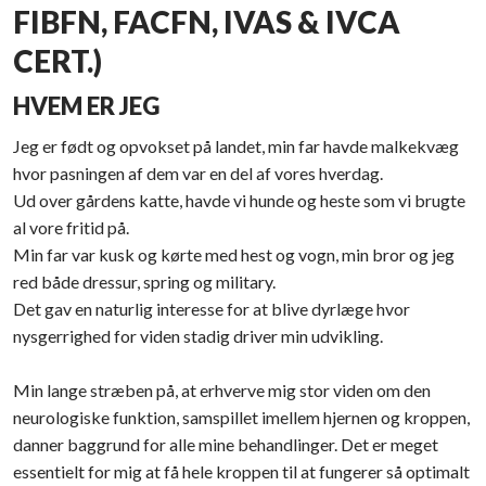
FIBFN, FACFN, IVAS & IVCA
CERT.)
HVEM ER JEG
Jeg er født og opvokset på landet, min far havde malkekvæg
hvor pasningen af dem var en del af vores hverdag.
Ud over gårdens katte, havde vi hunde og heste som vi brugte
al vore fritid på.
Min far var kusk og kørte med hest og vogn, min bror og jeg
red både dressur, spring og military.
Det gav en naturlig interesse for at blive dyrlæge hvor
nysgerrighed for viden stadig driver min udvikling.
Min lange stræben på, at erhverve mig stor viden om den
neurologiske funktion, samspillet imellem hjernen og kroppen,
danner baggrund for alle mine behandlinger. Det er meget
essentielt for mig at få hele kroppen til at fungerer så optimalt