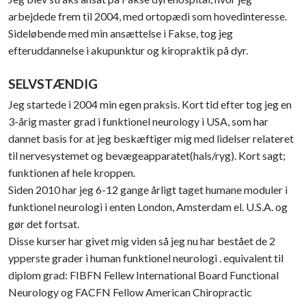
arbejdede frem til 2004, med ortopædi som hovedinteresse.
Sideløbende med min ansættelse i Fakse, tog jeg
efteruddannelse i akupunktur og kiropraktik på dyr.
SELVSTÆNDIG
Jeg startede i 2004 min egen praksis. Kort tid efter tog jeg en
3-årig master grad i funktionel neurology i USA, som har
dannet basis for at jeg beskæftiger mig med lidelser relateret
til nervesystemet og bevægeapparatet(hals/ryg). Kort sagt;
funktionen af hele kroppen.
Siden 2010 har jeg 6-12 gange årligt taget humane moduler i
funktionel neurologi i enten London, Amsterdam el. U.S.A. og
gør det fortsat.
Disse kurser har givet mig viden så jeg nu har bestået de 2
ypperste grader i human funktionel neurologi . equivalent til
diplom grad: FIBFN Fellew International Board Functional
Neurology og FACFN Fellow American Chiropractic