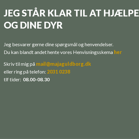
JEG STÅR KLAR TIL AT HJÆLPE
OG DINE DYR
Jeg besvarer gerne dine spørgsmål og henvendelser.
Du kan blandt andet hente vores ​Henvisningsskema
her
Skriv til mig på
mail@majaguldborg.dk
eller r​
ing på telefon:
​
2031 0238
tlf tider:
08.00-08.30