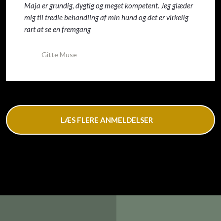
Maja er grundig, dygtig og meget kompetent. Jeg glæder
mig til tredie behandling af min hund og det er virkelig
rart at se en fremgang
Gitte Muse
LÆS FLERE ANMELDELSER