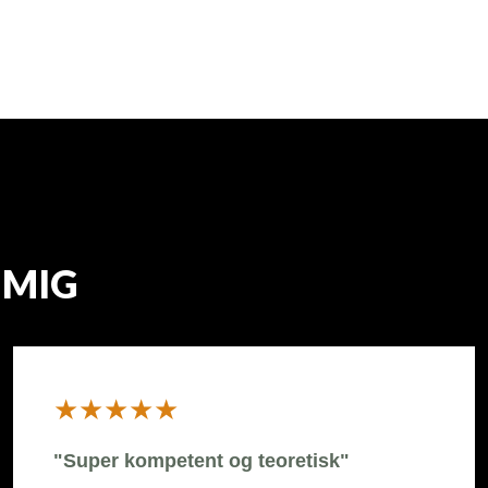
 MIG
​★★★★★
"Super kompetent og teoretisk"