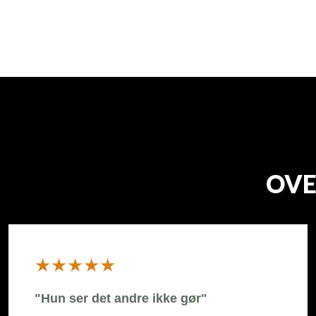
OVE
​★★★★★
"Hun ser det andre ikke gør"