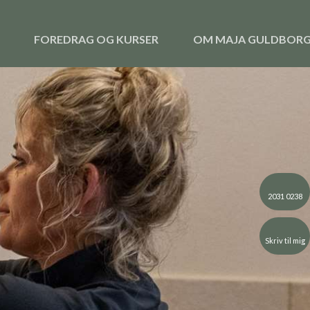
FOREDRAG OG KURSER
OM MAJA GULDBOR
2031 0238
Skriv til mig