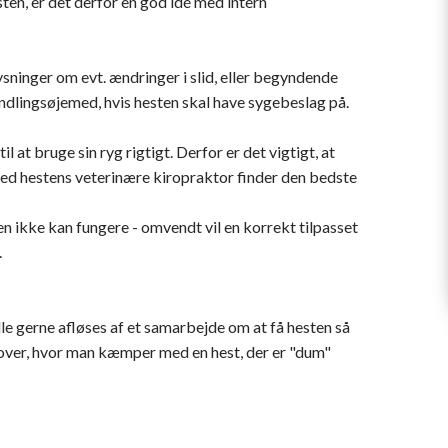
ten, er det derfor en god idé med intern
ninger om evt. ændringer i slid, eller begyndende
handlingsøjemed, hvis hesten skal have sygebeslag på.
l at bruge sin ryg rigtigt. Derfor er det vigtigt, at
med hestens veterinære kiropraktor finder den bedste
ten ikke kan fungere - omvendt vil en korrekt tilpasset
.
lle gerne afløses af et samarbejde om at få hesten så
over, hvor man kæmper med en hest, der er "dum"