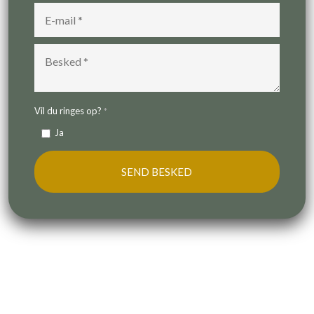
Vil du ringes op?
*
Ja