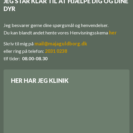
JEG STÅR KLAR TIL AT HJÆLPE DIG OG DINE
DYR
Jeg besvarer gerne dine spørgsmål og henvendelser.
Du kan blandt andet hente vores ​Henvisningsskema
her
Skriv til mig på
mail@majaguldborg.dk
eller r​
ing på telefon:
​
2031 0238
tlf tider:
08.00-08.30
HER HAR JEG KLINIK