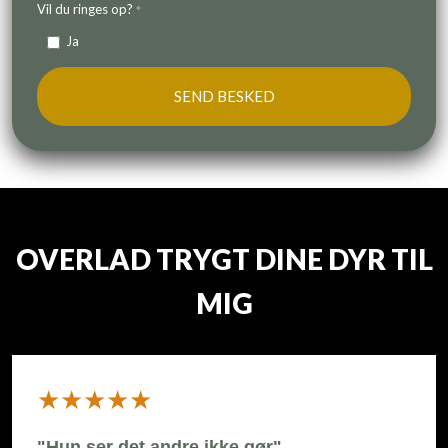
Vil du ringes op?
*
Ja
OVERLAD TRYGT DINE DYR TIL
MIG
​★★★★★
"Hun ser det andre ikke gør"